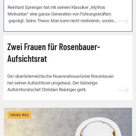
Reinhard Sprenger hat mit seinem Klassiker „Mythos
Motivation" eine ganze Generation von Führungskräften
geprägt. Seine These: Man kann nicht motivieren, sondern
nur demotivieren. Das hat befrei...
KARRIERE
Zwei Frauen für Rosenbauer-
Aufsichtsrat
Der oberösterreichische Feuerwehrausrüster Rosenbauer
hat seinen Aufsichtsrat umgebaut. Der bisherige
Aufsichtsratschef Christian Reisinger geht.
TREND.MED