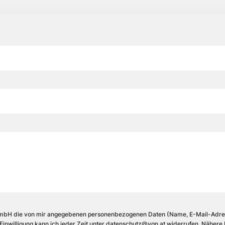
GmbH die von mir angegebenen personenbezogenen Daten (Name, E-Mail-Adres
inwilligung kann ich jeder Zeit unter
datenschutz@vgn.at
widerrufen. Nähere 