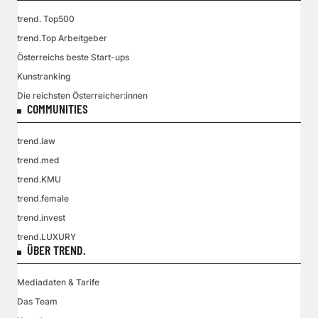
trend. Top500
trend.Top Arbeitgeber
Österreichs beste Start-ups
Kunstranking
Die reichsten Österreicher:innen
COMMUNITIES
trend.law
trend.med
trend.KMU
trend.female
trend.invest
trend.LUXURY
ÜBER TREND.
Mediadaten & Tarife
Das Team