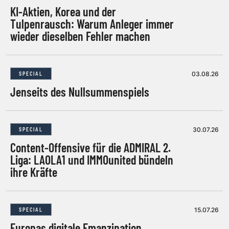
KI-Aktien, Korea und der
Tulpenrausch: Warum Anleger immer
wieder dieselben Fehler machen
03.08.26
SPECIAL
Jenseits des Nullsummenspiels
30.07.26
SPECIAL
Content-Offensive für die ADMIRAL 2.
Liga: LAOLA1 und IMMOunited bündeln
ihre Kräfte
15.07.26
SPECIAL
Europas digitale Emanzipation