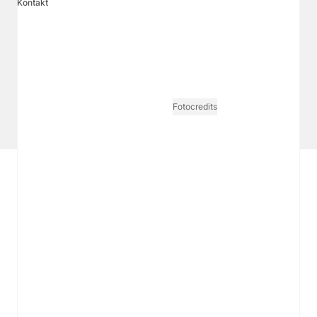
Kontakt
VGN MEDIEN HOLDING
Impressum
AGB / ANB
Kontakt-Datenschutz
Datenschutzpolicy
Tarife Print / Online
Redirect Sitemap
Cookie Einstellungen
Vertrag widerrufen
Fotocredits