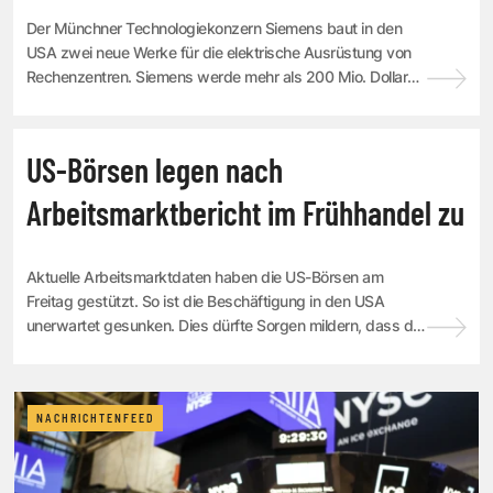
Der Münchner Technologiekonzern Siemens baut in den
USA zwei neue Werke für die elektrische Ausrüstung von
Rechenzentren. Siemens werde mehr als 200 Mio. Dollar
(173 Mio. Euro) in die beiden Fabriken ...
NACHRICHTENFEED
US-Börsen legen nach
Arbeitsmarktbericht im Frühhandel zu
Aktuelle Arbeitsmarktdaten haben die US-Börsen am
Freitag gestützt. So ist die Beschäftigung in den USA
unerwartet gesunken. Dies dürfte Sorgen mildern, dass die
US-Notenbank Fed die Leitzinsen bald a...
NACHRICHTENFEED