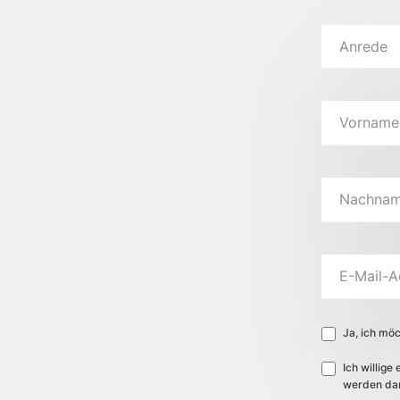
Anrede
Vorname
Nachna
E-Mail-A
Ja, ich möc
Ich willig
werden dar