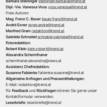
Barbara Steininger
steininger.barbara@trend.at
Dipl.-Vw. Vanessa Voss
voss.vanessa@trend.at
Freie Autoren
Mag. Franz C. Bauer
bauer.franz@trend.at
André Exner
exner.andre@trend.at
Manfred Gram
redaktion@trend.at
Gabriela Schnabel
schnabel.gabriela@trend.at
Fotoredaktion:
Robert Klein
klein.robert@trend.at
Alexandra Schernthaner
schernthaner.alexandra@news.at
Assistenz Chefredaktion:
Susanne Fabienke
fabienke.susanne@trend.at
Allgemeine Anfragen und Pressemitteilungen:
E-Mail:
redaktion@trend.at
Für
Feedback
und
Rückfragen
können Sie gerne unser
Kontaktformular
verwenden.
Leserbriefe:
leserbriefe@trend.at