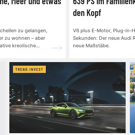
nne, Meer und etwas
639 PS im Familienk
den Kopf
chellen zu gelangen,
V6 plus E-Motor, Plug-in-Hy
er zu wohnen – aber
Sekunden: Der neue Audi R
ative kreolische
neue Maßstäbe.
TREND.INVEST