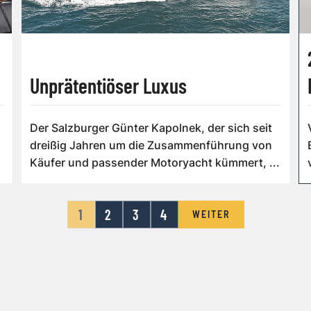
Unprätentiöser Luxus
Der Salzburger Günter Kapolnek, der sich seit
dreißig Jahren um die Zusammen­führung von
Käufer und passender Motoryacht kümmert, ...
1
2
3
4
WEITER