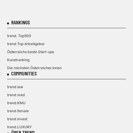
RANKINGS
trend. Top500
trend.Top Arbeitgeber
Österreichs beste Start-ups
Kunstranking
Die reichsten Österreicher:innen
COMMUNITIES
trend.law
trend.med
trend.KMU
trend.female
trend.invest
trend.LUXURY
ÜBER TREND.