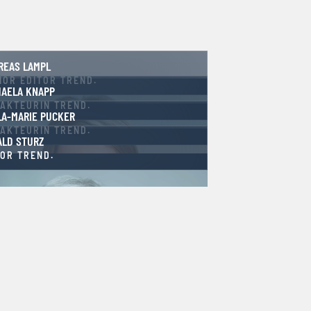
REAS LAMPL
IOR EDITOR TREND.
HAELA KNAPP
AKTEURIN TREND.
LA-MARIE PUCKER
AKTEURIN TREND.
ALD STURZ
OR TREND.