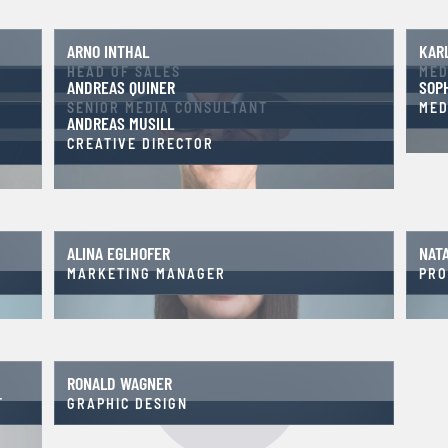
ARNO INTHAL
KAR
HEAD OF SALES
MED
ANDREAS QUINER
SOP
SENIOR MEDIA CONSULTANT
MED
ANDREAS MUSILL
CREATIVE DIRECTOR
ALINA EGLHOFER
NAT
MARKETING MANAGER
PRO
RONALD WAGNER
T
GRAPHIC DESIGN