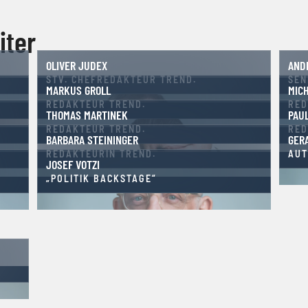
iter
OLIVER JUDEX
AND
STV. CHEFREDAKTEUR TREND.
SEN
MARKUS GROLL
MIC
REDAKTEUR TREND.
RED
THOMAS MARTINEK
PAU
REDAKTEUR TREND.
RED
BARBARA STEININGER
GER
REDAKTEURIN TREND.
AUT
JOSEF VOTZI
„POLITIK BACKSTAGE“