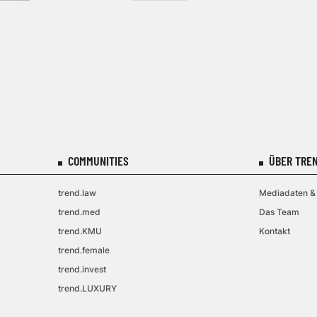
COMMUNITIES
ÜBER TREN
trend.law
Mediadaten & 
trend.med
Das Team
trend.KMU
Kontakt
trend.female
trend.invest
trend.LUXURY