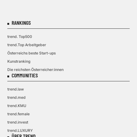
RANKINGS
trend. Top500
trend.Top Arbeitgeber
Österreichs beste Start-ups
Kunstranking
Die reichsten Österreicher:innen
COMMUNITIES
trend.law
trend.med
trend.KMU
trend.female
trend.invest
trend.LUXURY
ÜBER TREND.