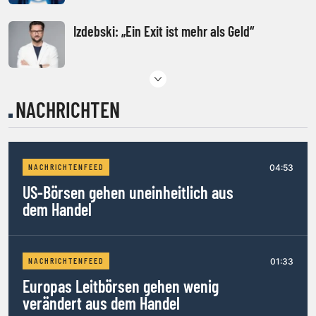
Izdebski: „Ein Exit ist mehr als Geld“
Die reichsten 100 Österreicher
NACHRICHTEN
Voest-Warenströme von Donau auf Bahn
04:53
NACHRICHTENFEED
verlagert
US-Börsen gehen uneinheitlich aus
dem Handel
Neuer Mann im Pierer-Reich: Dealmaker
Zöchling
01:33
NACHRICHTENFEED
Europas Leitbörsen gehen wenig
Warum fast alle der heute „unverzichtbaren“
verändert aus dem Handel
Börsengänge scheitern werden