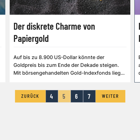
Der diskrete Charme von
Papiergold
Auf bis zu 8.900 US-Dollar könnte der
Goldpreis bis zum Ende der Dekade steigen.
Mit börsengehandelten Gold-Indexfonds liegen
die ...
4
5
6
7
ZURÜCK
WEITER