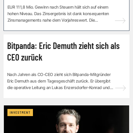
EUR 111,8 Mio. Gewinn nach Steuern hält sich auf einem
hohen Niveau. Das Zinsergebnis ist dank konsequenten
Zinsmanagements nahe dem Vorjahreswert. Die
Wertpapiernachfrage und das attraktive Produktan...
INVESTMENT
Bitpanda: Eric Demuth zieht sich als
CEO zurück
Nach Jahren als CO-CEO zieht sich Bitpanda-Mitgründer
Eric Demuth aus dem Tagesgeschäft zurück. Er übergibt
die operative Leitung an Lukas Enzersdorfer-Konrad und
fokussiert sich künftig auf Strategie...
INVESTMENT