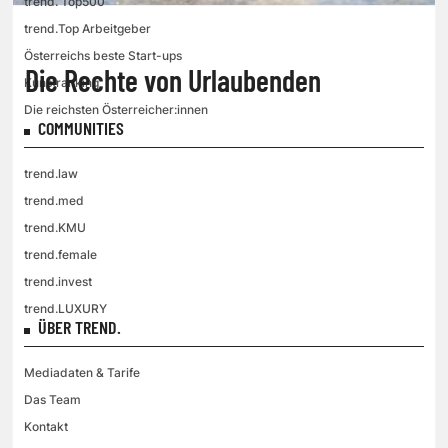
trend. Top500
trend.Top Arbeitgeber
Österreichs beste Start-ups
Die Rechte von Urlaubenden
Kunstranking
Die reichsten Österreicher:innen
COMMUNITIES
trend.law
trend.med
trend.KMU
trend.female
trend.invest
trend.LUXURY
ÜBER TREND.
Mediadaten & Tarife
Das Team
Kontakt