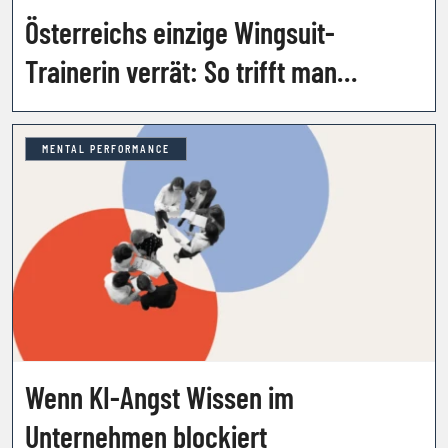
Österreichs einzige Wingsuit-
Trainerin verrät: So trifft man
Entscheidungen in
Sekundenbruchteilen
MENTAL PERFORMANCE
Wenn KI-Angst Wissen im
Unternehmen blockiert