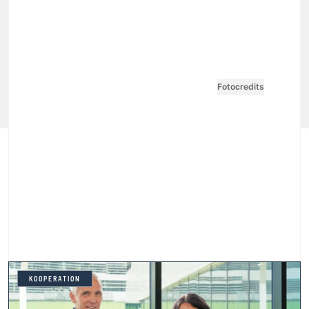
VGN MEDIEN HOLDING
Impressum
AGB / ANB
Kontakt-Datenschutz
Datenschutzpolicy
Tarife Print / Online
Redirect Sitemap
Cookie Einstellungen
Vertrag widerrufen
Fotocredits
KOOPERATION