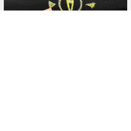
Next-Generation Leadership - ein
neues Führungsmodell
Der Generationswechsel erreicht die Führungsetagen der
Unternehmen. Die Baby Boomer scheiden aus, die Generationen
Y und Z überneh...
KARRIERE