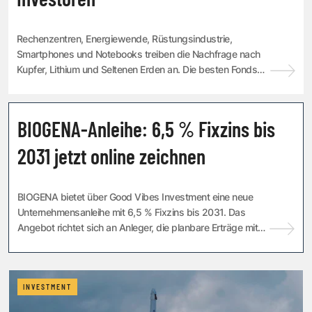
Rechenzentren, Energiewende, Rüstungsindustrie,
Smartphones und Notebooks treiben die Nachfrage nach
Kupfer, Lithium und Seltenen Erden an. Die besten Fonds
und ETFs, um am Preisanstieg zu verdienen.
KOOPERATION
BIOGENA-Anleihe: 6,5 % Fixzins bis
2031 jetzt online zeichnen
BIOGENA bietet über Good Vibes Investment eine neue
Unternehmensanleihe mit 6,5 % Fixzins bis 2031. Das
Angebot richtet sich an Anleger, die planbare Erträge mit
einem Investment in den wachsenden Ges...
INVESTMENT