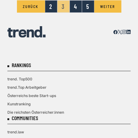
2
3
4
5
ZURÜCK
WEITER
RANKINGS
trend. Top500
trend.Top Arbeitgeber
Österreichs beste Start-ups
Kunstranking
Die reichsten Österreicher:innen
COMMUNITIES
trend.law