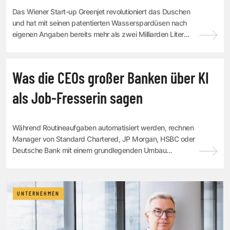
Das Wiener Start-up Greenjet revolutioniert das Duschen
und hat mit seinen patentierten Wasserspardüsen nach
eigenen Angaben bereits mehr als zwei Milliarden Liter
Wasser eingespart.
UNTERNEHMEN
Was die CEOs großer Banken über KI
als Job-Fresserin sagen
Während Routineaufgaben automatisiert werden, rechnen
Manager von Standard Chartered, JP Morgan, HSBC oder
Deutsche Bank mit einem grundlegenden Umbau
klassischer Bankberufe. Die zentrale Frage: Verni...
UNTERNEHMEN