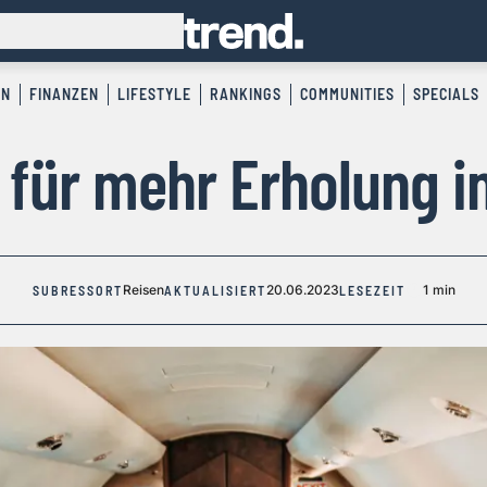
EN
FINANZEN
LIFESTYLE
RANKINGS
COMMUNITIES
SPECIALS
s für mehr Erholung i
Reisen
20.06.2023
1 min
SUBRESSORT
AKTUALISIERT
LESEZEIT