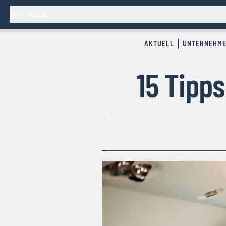
MENÜ
AKTUELL
UNTERNEHM
15 Tipp