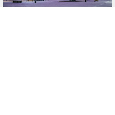
Stuttgart, wir kommen!
Seit 15.12.2024 heißt es: Ab nach Stuttgart! Die moderne und
komfortable Doppelstockflotte bringt Zugreisende ab jetzt von
Wien bi...
UNTERNEHMEN