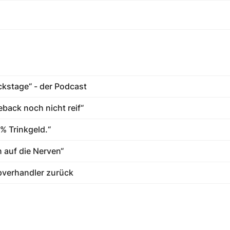
ckstage“ - der Podcast
eback noch nicht reif“
 % Trinkgeld.“
n auf die Nerven“
pverhandler zurück