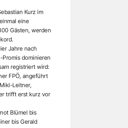
Sebastian Kurz im
einmal eine
 300 Gästen, werden
kord.
ier Jahre nach
“-Promis dominieren
am registriert wird:
ner FPÖ, angeführt
ikl-Leitner,
trifft erst kurz vor
rnot Blümel bis
iner bis Gerald