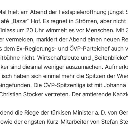
Mal hielt am Abend der Festspieleröffnung jüngst 
fé „Bazar“ Hof. Es regnet in Strömen, aber nicht 
Einlass um 20 Uhr wimmelt es vor Menschen. Mit
er vermelden, markiert der Abend einen neuen Re
s dem Ex-Regierungs- und ÖVP-Parteichef auch v
itbühne nicht. Wirtschaftsleute und „Seitenblicke
itiker sind diesmal weniger auszumachen. Aufmerks
isch haben sich einmal mehr die Spitzen der Wie
ngefunden. Die ÖVP-Spitzenliga ist mit Johanna M
hristian Stocker vertreten. Der amtierende Kanzler 
edend die Riege der türkisen Minister a. D. von Ge
sowie der engsten Kurz-Mitarbeiter von Stefan Ste