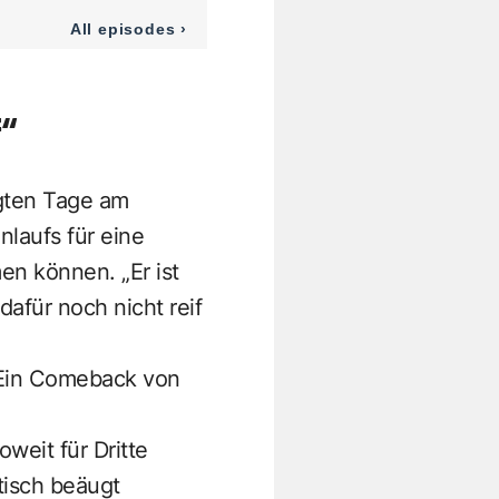
f“
egten Tage am
laufs für eine
en können. „Er ist
afür noch nicht reif
: Ein Comeback von
weit für Dritte
tisch beäugt