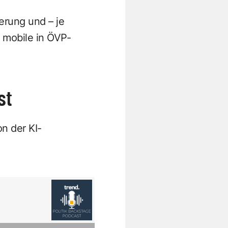
erung und – je
 mobile in ÖVP-
st
n der KI-