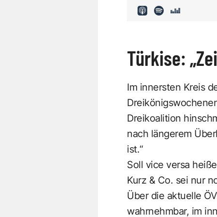
Türkise: „Ze
Im innersten Kreis d
Dreikönigswochenend
Dreikoalition hinsch
nach längerem Überl
ist.“
Soll vice versa heiß
Kurz & Co. sei nur n
Über die aktuelle Ö
wahrnehmbar, im inne