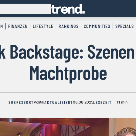
EN
FINANZEN
LIFESTYLE
RANKINGS
COMMUNITIES
SPECIALS
ik Backstage: Szenen
Machtprobe
Politik
08.08.2025
11 min
SUBRESSORT
AKTUALISIERT
LESEZEIT