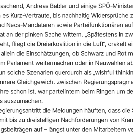
aschend, Andreas Babler und einige SPÖ-Minister
n es Kurz-Vertraute, bis nachhaltig Widersprüche
d Neos-Mandataren sowie Parteifunktionären auf
rat an der pinken Sache wittern. „Spätestens in z
, fliegt die Dreierkoalition in die Luft“, orakelt ei
 allein die Einschätzungen, ob Schwarz und Rot m
im Parlament weitermachen oder in Neuwahlen ab
n solche Szenarien querdurch als „wishful thinki
innere Gleichgewicht zwischen Regierungspragma
hre schon ist, war parteiintern beim Ringen um den
its auszumachen.
egierungsantritt die Meldungen häuften, dass die
 mit bis zu dreistelligen Nachforderungen von Kra
sbeiträgen auf – längst unter den Mitarbeitern ver