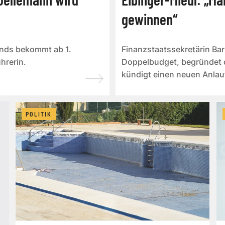
gewinnen“
nds bekommt ab 1.
Finanzstaatssekretärin Bar
hrerin.
Doppelbudget, begründet d
kündigt einen neuen Anlauf 
wiedereinzuführ...
POLITIK