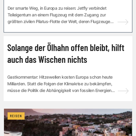
Der smarte Weg, in Europa zu reisen: Jetfly verbindet
Teileigentum an einem Flugzeug mit dem Zugang zur
größten zivilen Pilatus-Flotte der Welt, deren Flugzeuge
neben großen internationalen Airports a...
MOBILITÄT
Solange der Ölhahn offen bleibt, hilft
auch das Wischen nichts
Gastkommentar: Hitzewellen kosten Europa schon heute
Milliarden. Statt die Folgen der Klimakrise zu bekämpfen,
müsse die Politik die Abhängigkeit von fossilen Energien
konsequent reduzieren, argumenti...
REISEN