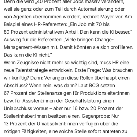
Denn die wird „40 Prozent aller Jobs massiv verändern,
weil sie ganz oder zum Teil durch Automatisierung oder
von Agenten übernommen werden“, rechnet Mayer vor. Am
Beispiel eines HR-Referenten: „Ein Job mit 70 bis
80 Prozent administrativem Anteil. Den kann die KI besser.“
Ausweg für die Referenten: „Viele bringen Change-
Management-Wissen mit. Damit könnten sie sich profilieren.
Das kann die KI nicht.“
Wenn Zeugnisse nicht mehr so wichtig sind, muss HR eine
neue Talentstrategie entwickeln. Erste Frage: Was brauchen
wir künftig? Dann: Verlangen diese Rollen überhaupt einen
Abschluss? Wenn nein, was dann? Laut BCG setzen
67 Prozent der Stellenanzeigen für Produktions­leiter:innen
bzw. für Assistent:innen der Geschäftsleitung einen
Uniabschluss ­voraus – aber nur 16 bzw. 20 Prozent der
Stelleninhaber:innen besitzen einen. Gegenprobe: Nur
13 Prozent der Uniabsolvent:innen verfügen über die
nötigen Fähigkeiten, eine solche Stelle sofort antreten zu