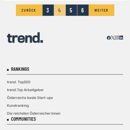
3
4
5
6
ZURÜCK
WEITER
RANKINGS
trend. Top500
trend.Top Arbeitgeber
Österreichs beste Start-ups
Kunstranking
Die reichsten Österreicher:innen
COMMUNITIES