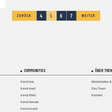
4
5
6
7
ZURÜCK
WEITER
COMMUNITIES
ÜBER TREN
trend.law
Mediadaten & 
trend.med
Das Team
trend.KMU
Kontakt
trend.female
trend.invest