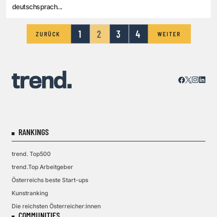
deutschsprach...
1
2
3
4
ZURÜCK
WEITER
RANKINGS
trend. Top500
trend.Top Arbeitgeber
Österreichs beste Start-ups
Kunstranking
Die reichsten Österreicher:innen
COMMUNITIES