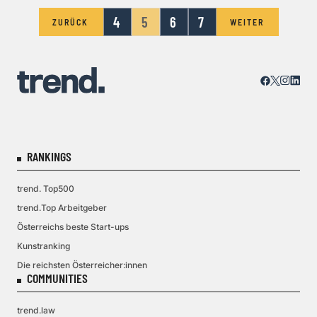
4
5
6
7
ZURÜCK
WEITER
RANKINGS
trend. Top500
trend.Top Arbeitgeber
Österreichs beste Start-ups
Kunstranking
Die reichsten Österreicher:innen
COMMUNITIES
trend.law