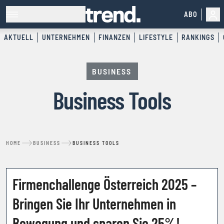
ABO
AKTUELL
UNTERNEHMEN
FINANZEN
LIFESTYLE
RANKINGS
BUSINESS
Business Tools
HOME
BUSINESS
BUSINESS TOOLS
Firmenchallenge Österreich 2025 –
KOOPERATION
Bringen Sie Ihr Unternehmen in
Bewegung und sparen Sie 25%!