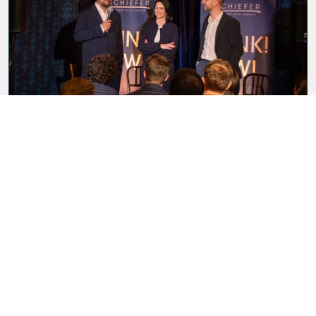
VeClub by Schiefer: Neuer Member
Club für die nächste Generation im
Vergaberecht
Mit dem VeClub by Schiefer Rechtsanwälte entsteht in
Österreich ein vergaberechtszentrierter Member Club für junge
Entscheidungstr...
SPECIAL