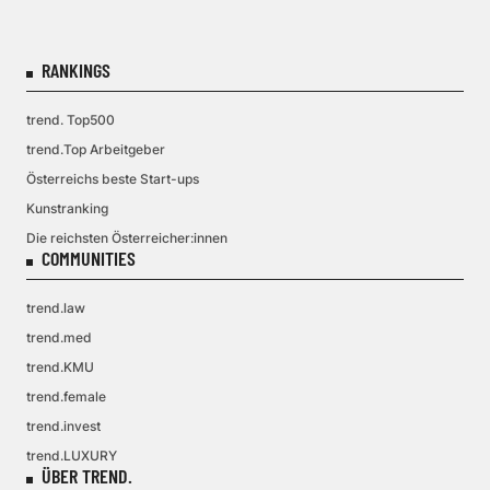
RANKINGS
trend. Top500
trend.Top Arbeitgeber
Österreichs beste Start-ups
Kunstranking
Die reichsten Österreicher:innen
COMMUNITIES
trend.law
trend.med
trend.KMU
trend.female
trend.invest
trend.LUXURY
ÜBER TREND.