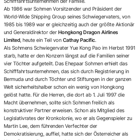
Schifffahrtsunternehmen der Familie.
Ab 1986 war Sohmen Vorsitzender und Präsident der
World-Wide Shipping Group seines Schwiegervaters, von
1985 bis 1989 war er gleichzeitig auch der größte Aktionär
und Generaldirektor der
Hongkong Dragon Airlines
Limited
, heute ein Teil von
Cathay Pacific
.
Als Sohmens Schwiegervater Yue Kong Pao im Herbst 1991
starb, hatte er den Konzern längst auf die Familien seiner
vier Töchter aufgeteilt. Das Ehepaar Sohmen erhielt das
Schifffahrtsunternehmen, das sich durch Registrierung in
Bermuda und durch Töchter und Stiftungen in der ganzen
Welt sicherheitshalber schon ein wenig von Hongkong
gelöst hatte. Für die Herren, die dort ab 1. Juli 1997 die
Macht übernehmen, sollte sich Sohmen freilich als
konstruktiver Partner erweisen. Schon als Mitglied des
Legislativrates der Kronkolonie, wo er als Gegenspieler zu
Martin Lee, dem führenden Verfechter der
Demokratisierung, auffiel, hatte sich der Österreicher als