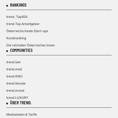
RANKINGS
trend. Top500
trend.Top Arbeitgeber
Österreichs beste Start-ups
Kunstranking
Die reichsten Österreicher:innen
COMMUNITIES
trend.law
trend.med
trend.KMU
trend.female
trend.invest
trend.LUXURY
ÜBER TREND.
Mediadaten & Tarife