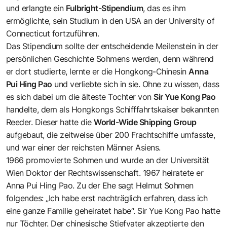
und erlangte ein
Fulbright-Stipendium
, das es ihm
ermöglichte, sein Studium in den USA an der University of
Connecticut fortzuführen.
Das Stipendium sollte der entscheidende Meilenstein in der
persönlichen Geschichte Sohmens werden, denn während
er dort studierte, lernte er die Hongkong-Chinesin
Anna
Pui Hing Pao
und verliebte sich in sie. Ohne zu wissen, dass
es sich dabei um die älteste Tochter von
Sir Yue Kong Pao
handelte, dem als Hongkongs Schifffahrtskaiser bekannten
Reeder. Dieser hatte die
World-Wide Shipping Group
aufgebaut, die zeitweise über 200 Frachtschiffe umfasste,
und war einer der reichsten Männer Asiens.
1966 promovierte Sohmen und wurde an der Universität
Wien Doktor der Rechtswissenschaft. 1967 heiratete er
Anna Pui Hing Pao. Zu der Ehe sagt Helmut Sohmen
folgendes: „Ich habe erst nachträglich erfahren, dass ich
eine ganze Familie geheiratet habe“. Sir Yue Kong Pao hatte
nur Töchter. Der chinesische Stiefvater akzeptierte den