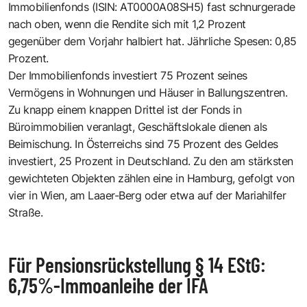
Immobilienfonds
(ISIN: AT0000A08SH5) fast schnurgerade
nach oben, wenn die Rendite sich mit 1,2 Prozent
gegenüber dem Vorjahr halbiert hat. Jährliche Spesen: 0,85
Prozent.
Der Immobilienfonds investiert 75 Prozent seines
Vermögens in Wohnungen und Häuser in Ballungszentren.
Zu knapp einem knappen Drittel ist der Fonds in
Büroimmobilien veranlagt, Geschäftslokale dienen als
Beimischung. In Österreichs sind 75 Prozent des Geldes
investiert, 25 Prozent in Deutschland. Zu den am stärksten
gewichteten Objekten zählen eine in Hamburg, gefolgt von
vier in Wien, am Laaer-Berg oder etwa auf der Mariahilfer
Straße.
Für Pensionsrückstellung § 14 EStG:
6,75%-Immoanleihe der IFA