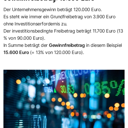
Der Unternehmensgewinn beträgt 120.000 Euro.
Es steht wie immer ein Grundfreibetrag von 3.900 Euro
ohne Investitionserfordernis zu.
Der investitionsbedingte Freibetrag beträgt 11.700 Euro (13
% von 90.000 Euro).
In Summe beträgt der
Gewinnfreibetrag
in diesem Beispiel
15.600 Euro
(= 13% von 120.000 Euro).