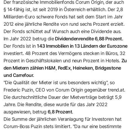
Der französische
Immobilienfonds Corum Origin
, der auch
§ 14-fähig ist, ist seit 2019 in Österreich erhältlich. Der 2,8
Milliarden-Euro schwere Fonds hat seit dem Start im Jahr
2012 eine jährliche Rendite von rund sechs Prozent erzielt.
Der Fonds schüttet auf Wunsch auch eine Dividende aus.
Im Jahr 2022 betrug die
Dividendenrendite 6,88 Prozent.
Der Fonds ist in
143 Immobilien in 13 Ländern der Eurozone
investiert. 48 Prozent des Vermögens stecken in Büros, 32
Prozent in Geschäftslokalen und neun Prozent in Hotels.
Zu
den Mietern zählen H&M, FedEx, Heineken, Bridgestone
und Carrefour.
"Die Qualität der Mieter ist uns besonders wichtig", so
Frederic Puzin, CEO von Corum Origin gegenüber trend.at.
Die durchschnittliche Dauer der Mietverträge beträgt 5,9
Jahre. Die Rendite, diese wurde für das Jahr 2022
ausgewiesen, betrug
6,8 Prozent
.
Die Summe der jährlichen Veranlagung für Investoren hat
Corum-Boss Puzin stets limitiert. "Da nur eine bestimmte