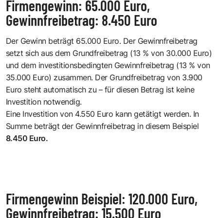
Firmengewinn: 65.000 Euro,
Gewinnfreibetrag: 8.450 Euro
Der Gewinn beträgt 65.000 Euro. Der Gewinnfreibetrag
setzt sich aus dem Grundfreibetrag (13 % von 30.000 Euro)
und dem investitionsbedingten Gewinnfreibetrag (13 % von
35.000 Euro) zusammen. Der Grundfreibetrag von 3.900
Euro steht automatisch zu – für diesen Betrag ist keine
Investition notwendig.
Eine Investition von 4.550 Euro kann getätigt werden. In
Summe beträgt der Gewinnfreibetrag in diesem Beispiel
8.450 Euro.
Firmengewinn Beispiel: 120.000 Euro,
Gewinnfreibetrag: 15.500 Euro