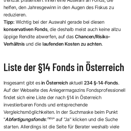
helfen, den Jahresgewinn in den Augen des Fiskus zu
reduzieren.
Tipp:
Wichtig bei der Auswahl gerade bei diesen
konservativen Fonds
, die deshalb meist auch keine allzu
üppige Rendite abwerfen, auf das
Chancen/Risiko-
Verhältnis
und die
laufenden Kosten zu achten
.
Liste der §14 Fonds in Österreich
Insgesamt gibt es
in Österreich
aktuell
234 §-14-Fonds
.
Auf der Webseite des Anlegermagazins Fondsprofessionell
findet sich
eine Liste der nach §14 in Österreich
investierbaren Fonds und entsprechende
Vergleichsmöglichkeiten.
In der Suchmaske beim Punkt
neu
"
Abfertigungsfonds
:
" auf "Ja" klicken und die Suche
starten. Allerdings ist die Seite für Berater weshalb viele