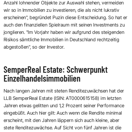
Anzahl lohnender Objekte zur Auswahl stehen, vermeiden
wir so in Immobilien zu investieren, die als nicht lukrativ
erscheinen", begründet Puzin diese Entscheidung. So hat er
auch den finanziellen Spielraum mit seinen Investments zu
jonglieren. "Im Vorjahr haben wir aufgrund des steigenden
Risikos sämtliche Immobilien in Deutschland rechtzeitig
abgestoßen", so der Investor.
SemperReal Estate: Schwerpunkt
Einzelhandelsimmobilien
Nach langen Jahren mit steten Renditezuwächsen hat der
LLB SemperReal Estate
(ISIN: AT0000615158) im letzten
Jahren etwas gelitten und 1,2 Prozent seiner Performance
eingebüßt. Auch hier gilt: Auch wenn die Rendite minimal
erscheint, mit den Jahren läppern sich auch kleine, aber
stete Renditezuwächse. Auf Sicht von fünf Jahren ist die