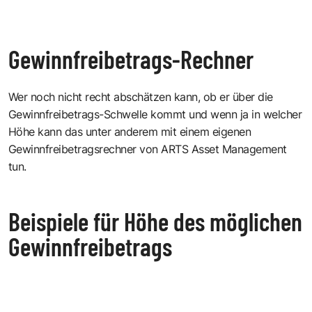
Gewinnfreibetrags-Rechner
Wer noch nicht recht abschätzen kann, ob er über die
Gewinnfreibetrags-Schwelle kommt und wenn ja in welcher
Höhe kann das unter anderem mit einem eigenen
Gewinnfreibetragsrechner
von ARTS Asset Management
tun.
Beispiele für Höhe des möglichen
Gewinnfreibetrags