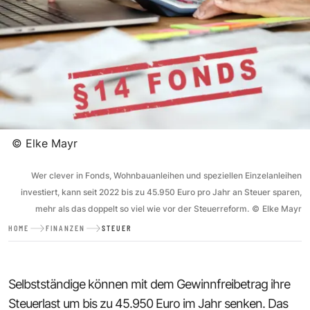
©
Elke Mayr
Wer clever in Fonds, Wohnbauanleihen und speziellen Einzelanleihen
investiert, kann seit 2022 bis zu 45.950 Euro pro Jahr an Steuer sparen,
mehr als das doppelt so viel wie vor der Steuerreform.
©
Elke Mayr
HOME
FINANZEN
STEUER
Selbstständige können mit dem Gewinnfreibetrag ihre
Steuerlast um bis zu 45.950 Euro im Jahr senken. Das