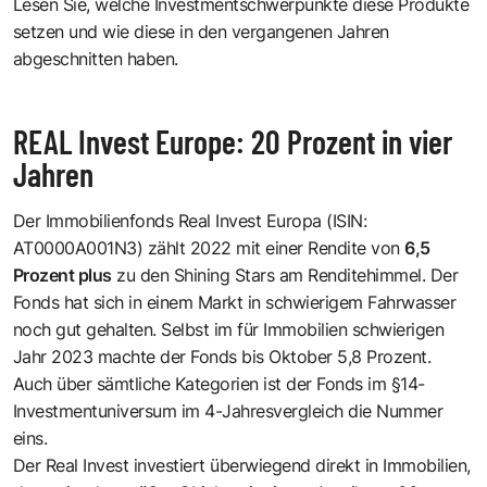
Lesen Sie, welche Investmentschwerpunkte diese Produkte
setzen und wie diese in den vergangenen Jahren
abgeschnitten haben.
REAL Invest Europe: 20 Prozent in vier
Jahren
Der Immobilienfonds
Real Invest Europa
(ISIN:
AT0000A001N3) zählt 2022 mit einer Rendite von
6,5
Prozent plus
zu den Shining Stars am Renditehimmel. Der
Fonds hat sich in einem Markt in schwierigem Fahrwasser
noch gut gehalten. Selbst im für Immobilien schwierigen
Jahr 2023 machte der Fonds bis Oktober 5,8 Prozent.
Auch über sämtliche Kategorien ist der Fonds im §14-
Investmentuniversum im 4-Jahresvergleich die Nummer
eins.
Der Real Invest investiert überwiegend direkt in Immobilien,