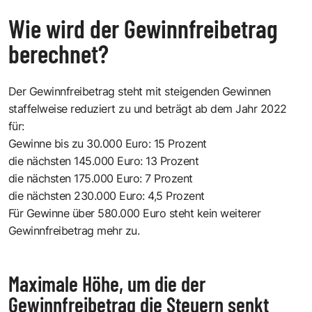
Wie wird der Gewinnfreibetrag
berechnet?
Der Gewinnfreibetrag steht mit steigenden Gewinnen
staffelweise reduziert zu und beträgt ab dem Jahr 2022
für:
Gewinne bis zu 30.000 Euro: 15 Prozent
die nächsten 145.000 Euro: 13 Prozent
die nächsten 175.000 Euro: 7 Prozent
die nächsten 230.000 Euro: 4,5 Prozent
Für Gewinne über 580.000 Euro steht kein weiterer
Gewinnfreibetrag mehr zu.
Maximale Höhe, um die der
Gewinnfreibetrag die Steuern senkt