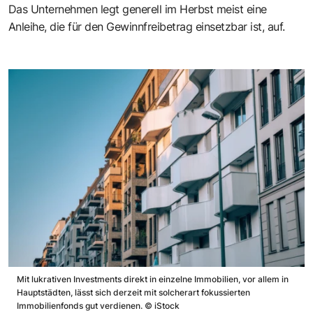
Das Unternehmen legt generell im Herbst meist eine
Anleihe, die für den Gewinnfreibetrag einsetzbar ist, auf.
Mit lukrativen Investments direkt in einzelne Immobilien, vor allem in
Hauptstädten, lässt sich derzeit mit solcherart fokussierten
Immobilienfonds gut verdienen.
©
iStock