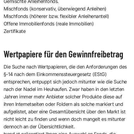
Gemischte Anleihenfonds.
Mischfonds (konservativ, überwiegend Anleihen)
Mischfonds (höherer bzw. flexibler Anleihenanteil)
Offene Immobilienfonds (reale Immobilien)
Zertifikate
Wertpapiere für den Gewinnfreibetrag
Die Suche nach Wertpapieren, die den Anforderungen des
§-14 nach dem Einkommenssteuergesetz (EStG)
entsprechen, entpuppt sich jedoch mitunter wie die Suche
nach der Nadel im Heuhaufen. Zwar haben in den letzten
Jahren immer mehr Anbieter solcher Produkte diese auf
ihren Internetseiten oder Foldern als solche markiert und
aufgelistet, aber eine Gesamtübersicht über den Markt ist
nicht leicht zu finden und wenn doch mangelt es mitunter
dennoch an der Übersichtlichkeit.
trend.at präsentiert Ihnen eine Auswahl an Fonds, die