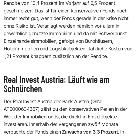
Rendite von 10,4 Prozent im Vorjahr auf 6,5 Prozent
geschmolzen. Das ist für einen konservativen Fonds noch
immer recht gut, wenn der Fonds gerade in der Krise nicht
ohne Risiko ist. Veranlagt werden nämlich vor allem in
gewerblich genutzte Immobilien und da mit Schwerpunkt
Einzelhandelsimmobilien, gefolgt von Bürohäusern,
Hotelimmobilien und Logistikobjekten. Jährliche Kosten von
1,21 Prozent knappern zusätzlich an der Rendite.
Real Invest Austria: Läuft wie am
Schnürchen
Der
Real Invest Austria
der Bank Austria (ISIN:
AT0000634357) zählt zu den konservativen Perlen in der
Welt der Immobilienfonds, die direkt in Einzelobjekte
investieren. Innerhalb der vergangenen zwölf Monate
verbuchte der Fonds einen
Zuwachs von 3,3 Prozent
. In