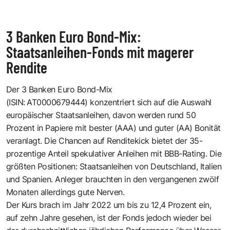
3 Banken Euro Bond-Mix:
Staatsanleihen-Fonds mit magerer
Rendite
Der
3 Banken Euro Bond-Mix
(ISIN:
AT0000679444)
konzentriert sich auf die Auswahl
europäischer Staatsanleihen, davon werden rund 50
Prozent in Papiere mit bester (AAA) und guter (AA) Bonität
veranlagt. Die Chancen auf Renditekick bietet der 35-
prozentige Anteil spekulativer Anleihen mit BBB-Rating. Die
größten Positionen: Staatsanleihen von Deutschland, Italien
und Spanien. Anleger brauchten in den vergangenen zwölf
Monaten allerdings gute Nerven.
Der Kurs brach im Jahr 2022 um bis zu 12,4 Prozent ein,
auf zehn Jahre gesehen, ist der Fonds jedoch wieder bei