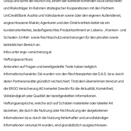
Group und somit der Munich Re, einem der weltweit führenden Rückversicherer
und Risikoträger. Im Rahmen strategischer Kooperationen mit den Partnern
UniCredit/Bank Austria und Volksbanken sowie über den eigenen Außendienst,
angeschlossene Makler, Agenturen und den Direktvertrieb bietet sie ein
kundenorientiertes, bedarfsgerechtes Produktsortiment an Lebens-, Kranken- und
Schaden-/Unfall- sowie Rechtsschutzversicherungen für den privaten sowie
betrieblichen Bereich an.
Infos unter ergo-versicherung.at
Haftungsauschluss:
Antworten auf Fragen und bereitgestellte Texte haben lediglich
Informationscharakter. Sie wurden von den Rechtsexperten der D.A.S. bzw. durch
deren Partneranwälte gründlich recherchiert. Trotzdem übernehmen trend.at und
die ERGO Versicherung AG keinerlei Gewähr für die Aktualität, Korrektheit,
Vollständigkeit oder Qualität der bereitgestellten Informationen.
Haftungsansprüche, welche sich auf Schäden materieller oder ideeller Art
beziehen, die durch die Nutzung oder Nichtnutzung der dargebotenen
Informationen bzw. durch die Nutzung fehlerhafter und unvollständiger
Informationen verursacht wurden, sind grundsätzlich ausgeschlossen.