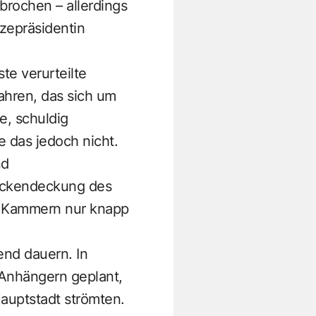
rochen – allerdings
zepräsidentin
te verurteilte
ahren, das sich um
e, schuldig
 das jedoch nicht.
nd
ückendeckung des
n Kammern nur knapp
bend dauern. In
Anhängern geplant,
Hauptstadt strömten.