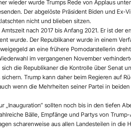
er wieder wurde Trumps Rede von Applaus unterb
esenden. Der abgelöste Präsident Biden und Ex-Vi
latschten nicht und blieben sitzen.
 Amtszeit nach 2017 bis Anfang 2021. Er ist der ers
ident wurde. Der Republikaner wurde in einem Verf
eigegeld an eine frühere Pornodarstellerin dreht
iederwahl im vergangenen November verhinderte
 sich die Republikaner die Kontrolle über Senat u
 sichern. Trump kann daher beim Regieren auf R
auch wenn die Mehrheiten seiner Partei in beide
ur „Inauguration“ sollten noch bis in den tiefen A
hlreiche Bälle, Empfänge und Partys von Trump-
Tagen scharenweise aus allen Landesteilen in die 