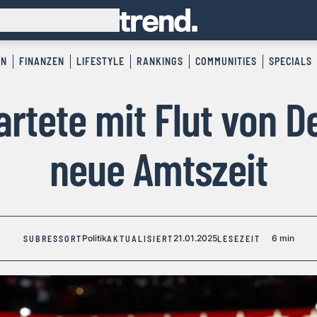
EN
FINANZEN
LIFESTYLE
RANKINGS
COMMUNITIES
SPECIALS
rtete mit Flut von D
neue Amtszeit
Politik
21.01.2025
6 min
SUBRESSORT
AKTUALISIERT
LESEZEIT