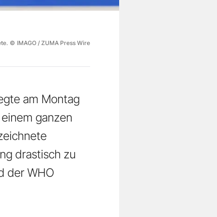
te.
©
IMAGO / ZUMA Press Wire
 legte am Montag
t einem ganzen
zeichnete
ng drastisch zu
nd der WHO