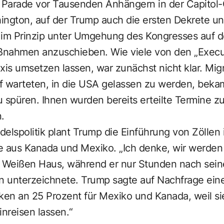
Parade vor Tausenden Anhängern in der Capitol-
ington, auf der Trump auch die ersten Dekrete un
 im Prinzip unter Umgehung des Kongresses auf 
nahmen anzuschieben. Wie viele von den „Execut
raxis umsetzen lassen, war zunächst nicht klar. Mig
f warteten, in die USA gelassen zu werden, beka
spüren. Ihnen wurden bereits erteilte Termine z
n.
ndelspolitik plant Trump die Einführung von Zöllen
e aus Kanada und Mexiko. „Ich denke, wir werden 
m Weißen Haus, während er nur Stunden nach sei
 unterzeichnete. Trump sagte auf Nachfrage eine
ken an 25 Prozent für Mexiko und Kanada, weil si
nreisen lassen.“