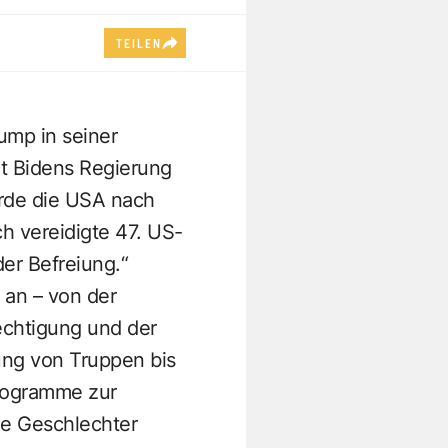
TEILEN
ump in seiner
it Bidens Regierung
werde die USA nach
h vereidigte 47. US-
der Befreiung.“
 an – von der
echtigung und der
ng von Truppen bis
Programme zur
ie Geschlechter