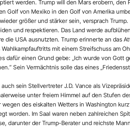
tiert werden. Trump will den Mars erobern, den
en Golf von Mexiko in den Golf von Amerika umb
wieder größer und stärker sein, versprach Trump.
den und respektieren. Das Land werde aufblühen
e die USA ausnutzten. Trump erinnerte an das Atte
 Wahlkampfauftritts mit einem Streifschuss am Ohr
es dafür einen Grund gebe: „Ich wurde von Gott g
n.“ Sein Vermächtnis solle das eines „Friedensstif
ch sein Stellvertreter J.D. Vance als Vizepräside
alerweise unter freiem Himmel auf den Stufen des
 wegen des eiskalten Wetters in Washington kurzfr
egt worden. Im Saal waren neben zahlreichen Spit
se, darunter der Trump-Berater und reichste Mann