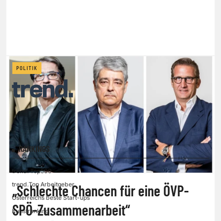
POLITIK
RANKINGS
trend. Top500
trend.Top Arbeitgeber
„Schlechte Chancen für eine ÖVP-
Österreichs beste Start-ups
SPÖ-Zusammenarbeit“
Kunstranking