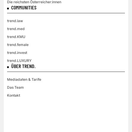
Die reichsten Österreicher:innen
COMMUNITIES
trend.law
trend.med
trend.KMU
trend.female
trend.invest
trend.LUXURY
ÜBER TREND.
Mediadaten & Tarife
Das Team
Kontakt
VGN MEDIEN HOLDING
Impressum
AGB / ANB
Kontakt-Datenschutz
Datenschutzpolicy
Tarife Print / Online
Redirect Sitemap