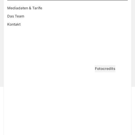
Mediadaten & Tarife
Das Team
Kontakt
VGN MEDIEN HOLDING
Impressum
AGB / ANB
Kontakt-Datenschutz
Datenschutzpolicy
Tarife Print / Online
Redirect Sitemap
Cookie Einstellungen
Vertrag widerrufen
Fotocredits