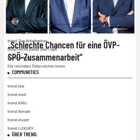
RANKINGS
trend. Top500
trend.Top Arbeitgeber
„Schlechte Chancen für eine ÖVP-
Österreichs beste Start-ups
SPÖ-Zusammenarbeit“
Kunstranking
Die reichsten Österreicher:innen
COMMUNITIES
trend.law
trend.med
trend.KMU
trend.female
trend.invest
trend.LUXURY
ÜBER TREND.