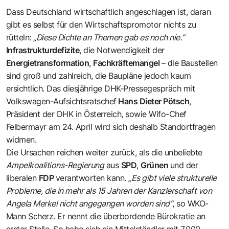
Dass Deutschland wirtschaftlich angeschlagen ist, daran
gibt es selbst für den Wirtschaftspromotor nichts zu
rütteln:
„Diese Dichte an Themen gab es noch nie.“
Infrastrukturdefizite
, die Notwendigkeit der
Energietransformation
,
Fachkräftemangel
– die Baustellen
sind groß und zahlreich, die Baupläne jedoch kaum
ersichtlich. Das diesjährige DHK-Pressegespräch mit
Volkswagen-Aufsichtsratschef
Hans Dieter Pötsch
,
Präsident der DHK in Österreich, sowie Wifo-Chef
Felbermayr am 24. April wird sich deshalb Standortfragen
widmen.
Die Ursachen reichen weiter zurück, als die unbeliebte
Ampelkoalitions-Regierung
aus
SPD
,
Grünen
und der
liberalen
FDP
verantworten kann.
„Es gibt viele strukturelle
Probleme, die in mehr als 15 Jahren der Kanzlerschaft von
Angela Merkel nicht angegangen worden sind“
, so WKO-
Mann Scherz. Er nennt die überbordende Bürokratie an