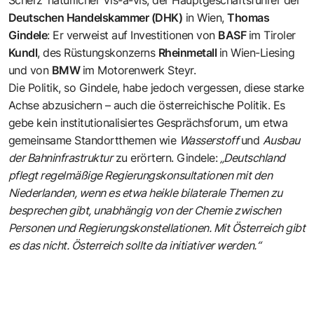
Scherz’ natürlicher Vis-à-vis, der Hauptgeschäftsführer der
Deutschen Handelskammer (DHK)
in Wien,
Thomas
Gindele
: Er verweist auf Investitionen von
BASF
im Tiroler
Kundl
, des Rüstungskonzerns
Rheinmetall
in Wien-Liesing
und von
BMW
im Motorenwerk Steyr.
Die Politik, so Gindele, habe jedoch vergessen, diese starke
Achse abzusichern – auch die österreichische Politik. Es
gebe kein institutionalisiertes Gesprächsforum, um etwa
gemeinsame Standortthemen wie
Wasserstoff
und
Ausbau
der Bahninfrastruktur
zu erörtern. Gindele:
„Deutschland
pflegt regelmäßige Regierungskonsultationen mit den
Niederlanden, wenn es etwa heikle bilaterale Themen zu
besprechen gibt, unabhängig von der Chemie zwischen
Personen und Regierungskonstellationen. Mit Österreich gibt
es das nicht. Österreich sollte da initiativer werden.“