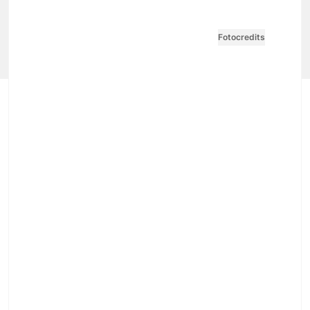
Impressum
AGB / ANB
Kontakt-Datenschutz
Datenschutzpolicy
Tarife Print / Online
Redirect Sitemap
Cookie Einstellungen
Vertrag widerrufen
Fotocredits