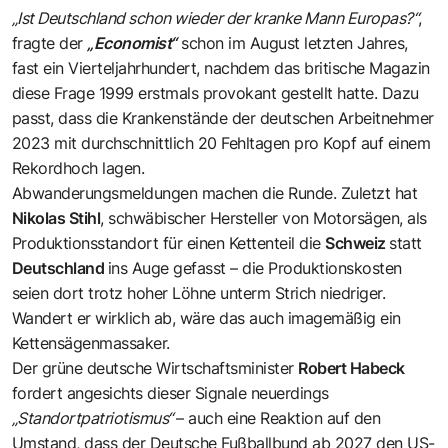
„Ist Deutschland schon wieder der kranke Mann Europas?“
,
fragte der
„Economist“
schon im August letzten Jahres,
fast ein Vierteljahrhundert, nachdem das britische Magazin
diese Frage 1999 erstmals provokant gestellt hatte. Dazu
passt, dass die Krankenstände der deutschen Arbeitnehmer
2023 mit durchschnittlich 20 Fehltagen pro Kopf auf einem
Rekordhoch lagen.
Abwanderungsmeldungen machen die Runde. Zuletzt hat
Nikolas Stihl
, schwäbischer Hersteller von Motorsägen, als
Produktionsstandort für einen Kettenteil die
Schweiz
statt
Deutschland
ins Auge gefasst – die Produktionskosten
seien dort trotz hoher Löhne unterm Strich niedriger.
Wandert er wirklich ab, wäre das auch imagemäßig ein
Kettensägenmassaker.
Der grüne deutsche Wirtschaftsminister
Robert Habeck
fordert angesichts dieser Signale neuerdings
„Standortpatriotismus“
– auch eine Reaktion auf den
Umstand, dass der Deutsche Fußballbund ab 2027 den US-