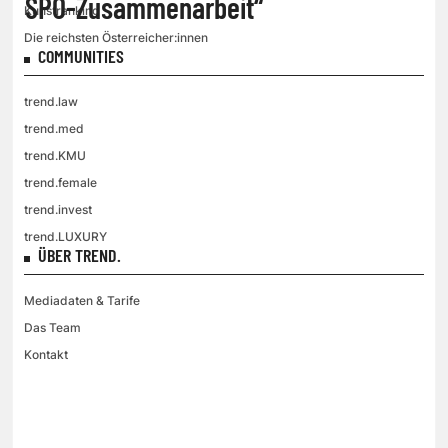
SPÖ-Zusammenarbeit“
Kunstranking
Die reichsten Österreicher:innen
COMMUNITIES
trend.law
trend.med
trend.KMU
trend.female
trend.invest
trend.LUXURY
ÜBER TREND.
Mediadaten & Tarife
Das Team
Kontakt
VGN MEDIEN HOLDING