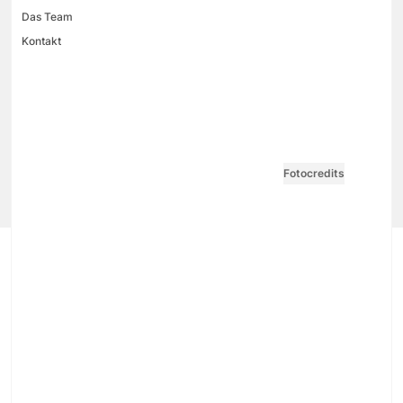
Das Team
Kontakt
VGN MEDIEN HOLDING
Impressum
AGB / ANB
Kontakt-Datenschutz
Datenschutzpolicy
Tarife Print / Online
Redirect Sitemap
Cookie Einstellungen
Vertrag widerrufen
Fotocredits