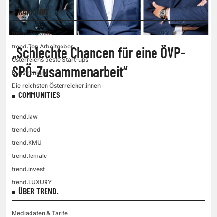
RANKINGS
trend. Top500
trend.Top Arbeitgeber
„Schlechte Chancen für eine ÖVP-
Österreichs beste Start-ups
SPÖ-Zusammenarbeit“
Kunstranking
Die reichsten Österreicher:innen
COMMUNITIES
trend.law
trend.med
trend.KMU
trend.female
trend.invest
trend.LUXURY
ÜBER TREND.
Mediadaten & Tarife