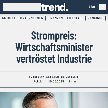
ABO
AKTUELL
UNTERNEHMEN
FINANZEN
LIFESTYLE
RANKINGS
Strompreis:
Wirtschaftsminister
vertröstet Industrie
SUBRESSORT
AKTUALISIERT
LESEZEIT
Politik
16.05.2025
2 min