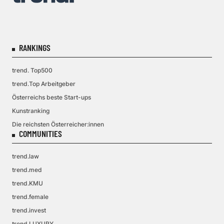
RANKINGS
trend. Top500
trend.Top Arbeitgeber
Österreichs beste Start-ups
Kunstranking
Die reichsten Österreicher:innen
COMMUNITIES
trend.law
trend.med
trend.KMU
trend.female
trend.invest
trend.LUXURY