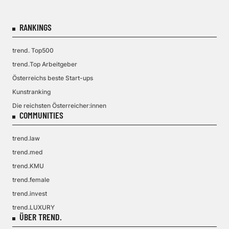
RANKINGS
trend. Top500
trend.Top Arbeitgeber
Österreichs beste Start-ups
Kunstranking
Die reichsten Österreicher:innen
COMMUNITIES
trend.law
trend.med
trend.KMU
trend.female
trend.invest
trend.LUXURY
ÜBER TREND.