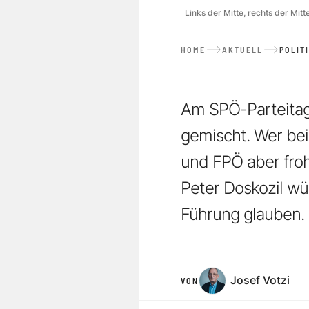
Links der Mitte, rechts der Mi
HOME
AKTUELL
POLIT
Am SPÖ-Parteitag 
gemischt. Wer be
und FPÖ aber fro
Peter Doskozil wü
Führung glauben.
Josef Votzi
VON