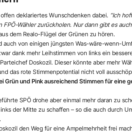
h offen deklariertes Wunschdenken dabei.
“Ich hof
nn FPÖ-Wähler zurückholen. Nur dann gibt es auch
 aus dem Realo-Flügel der Grünen zu hören.
rd auch von einigen jüngsten Was-wäre-wenn-Umf
war dank mehr Leihstimmen von links ein besseres
 Parteichef Doskozil. Dieser könnte aber mehr Wäh
und das rote Stimmenpotential nicht voll ausschö
bei Grün und Pink ausreichend Stimmen für eine
eführte SPÖ drohe aber einmal mehr daran zu sche
links der Mitte zu schaffen – so die auch durch 
.
 Doskozil den Weg für eine Ampelmehrheit frei ma