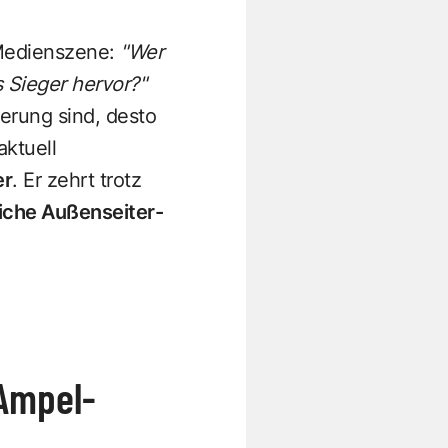
d Medienszene:
"Wer
 Sieger hervor?"
erung sind, desto
aktuell
er
. Er zehrt trotz
iche Außenseiter-
Ampel-