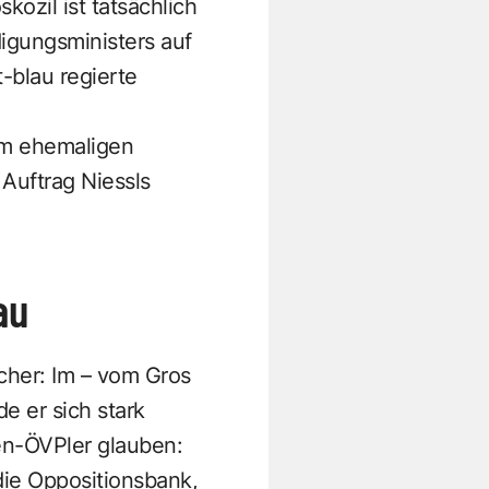
ozil ist tatsächlich
igungsministers auf
-blau regierte
nem ehemaligen
Auftrag Niessls
au
icher: Im – vom Gros
e er sich stark
en-ÖVPler glauben:
die Oppositionsbank,