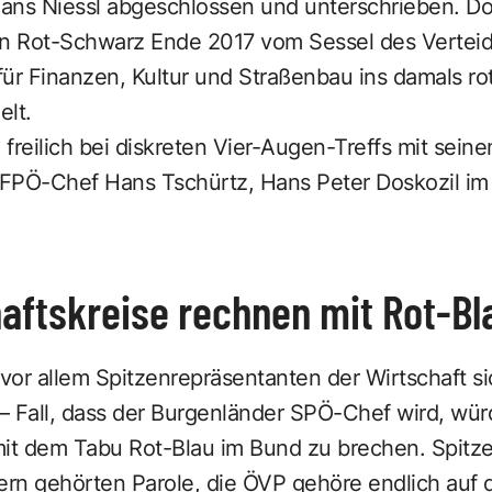
s Niessl abgeschlossen und unterschrieben. Dosk
on Rot-Schwarz Ende 2017 vom Sessel des Verteid
ür Finanzen, Kultur und Straßenbau ins damals rot
elt.
freilich bei diskreten Vier-Augen-Treffs mit sei
 FPÖ-Chef Hans Tschürtz, Hans Peter Doskozil im 
aftskreise rechnen mit Rot-Bl
 vor allem Spitzenrepräsentanten der Wirtschaft s
 Fall, dass der Burgenländer SPÖ-Chef wird, würd
mit dem Tabu Rot-Blau im Bund zu brechen. Spitz
ern gehörten Parole, die ÖVP gehöre endlich auf 