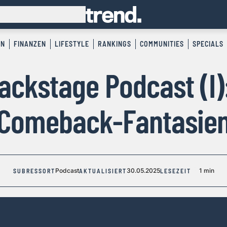
EN
FINANZEN
LIFESTYLE
RANKINGS
COMMUNITIES
SPECIALS
Backstage Podcast (I)
Comeback-Fantasie
Podcast
30.05.2025
1 min
SUBRESSORT
AKTUALISIERT
LESEZEIT