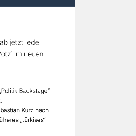
ab jetzt jede
Votzi im neuen
Politik Backstage“
.
bastian Kurz nach
heres „türkises“