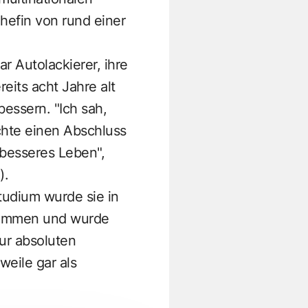
efin von rund einer
ar Autolackierer, ihre
eits acht Jahre alt
bessern. "Ich sah,
chte einen Abschluss
 besseres Leben",
).
Studium wurde sie in
enommen und wurde
zur absoluten
weile gar als