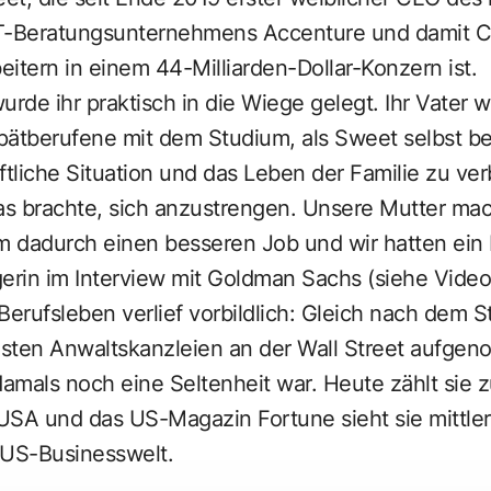
-Beratungsunternehmens Accenture und damit Ch
beitern in einem 44-Milliarden-Dollar-Konzern ist.
rde ihr praktisch in die Wiege gelegt. Ihr Vater w
ätberufene mit dem Studium, als Sweet selbst ber
ftliche Situation und das Leben der Familie zu ver
was brachte, sich anzustrengen. Unsere Mutter ma
am dadurch einen besseren Job und wir hatten ein
erin im Interview mit Goldman Sachs (siehe Video
s Berufsleben verlief vorbildlich: Gleich nach dem 
sten Anwaltskanzleien an der Wall Street aufg
damals noch eine Seltenheit war. Heute zählt sie 
 USA und das US-Magazin Fortune sieht sie mittler
 US-Businesswelt.