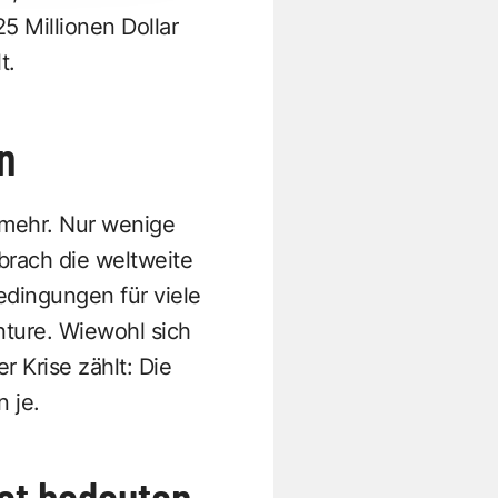
25 Millionen Dollar
t.
n
 mehr. Nur wenige
brach die weltweite
edingungen für viele
ture. Wiewohl sich
r Krise zählt: Die
 je.
eet bedeuten