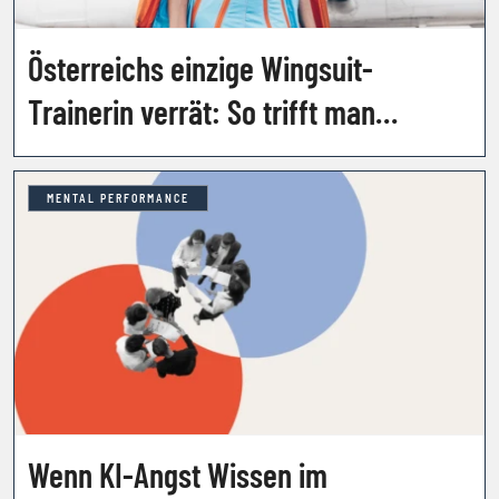
Österreichs einzige Wingsuit-
Trainerin verrät: So trifft man
Entscheidungen in
Sekundenbruchteilen
MENTAL PERFORMANCE
Wenn KI-Angst Wissen im