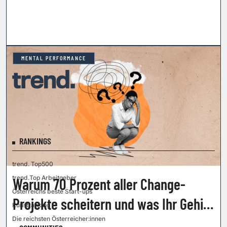
MENTAL PERFORMANCE
RANKINGS
trend. Top500
trend.Top Arbeitgeber
Warum 70 Prozent aller Change-
Österreichs beste Start-ups
Projekte scheitern und was Ihr Gehirn
Kunstranking
damit zu tun hat
Die reichsten Österreicher:innen