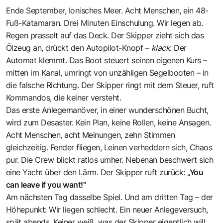
Ende September, Ionisches Meer. Acht Menschen, ein 48-
Fuß-Katamaran. Drei Minuten Einschulung. Wir legen ab.
Regen prasselt auf das Deck. Der Skipper zieht sich das
Ölzeug an, drückt den Autopilot-Knopf –
klack
. Der
Automat klemmt. Das Boot steuert seinen eigenen Kurs –
mitten im Kanal, umringt von unzähligen Segelbooten – in
die falsche Richtung. Der Skipper ringt mit dem Steuer, ruft
Kommandos, die keiner versteht.
Das erste Anlegemanöver, in einer wunderschönen Bucht,
wird zum Desaster. Kein Plan, keine Rollen, keine Ansagen.
Acht Menschen, acht Meinungen, zehn Stimmen
gleichzeitig. Fender fliegen, Leinen verheddern sich, Chaos
pur. Die Crew blickt ratlos umher. Nebenan beschwert sich
eine Yacht über den Lärm. Der Skipper ruft zurück:
„You
can leave if you want!“
Am nächsten Tag dasselbe Spiel. Und am dritten Tag – der
Höhepunkt: Wir liegen schlecht. Ein neuer Anlegeversuch,
spät abends. Keiner weiß, was der Skipper eigentlich will.