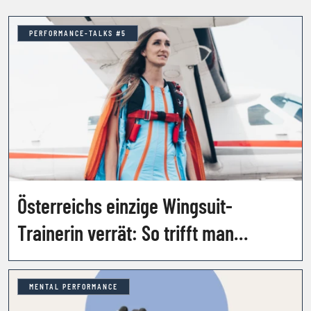
PERFORMANCE-TALKS #5
Österreichs einzige Wingsuit-
Trainerin verrät: So trifft man
Entscheidungen in
Sekundenbruchteilen
MENTAL PERFORMANCE