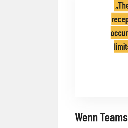
The
recep
occur
limi
Wenn Teams