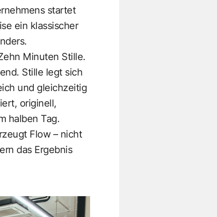
ernehmens startet
se ein klassischer
anders.
Zehn Minuten Stille.
nd. Stille legt sich
ich und gleichzeitig
rt, originell,
em halben Tag.
rzeugt Flow – nicht
dern das Ergebnis