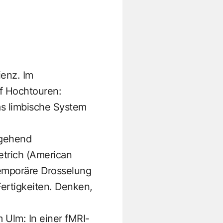
ienz. Im
uf Hochtouren:
das limbische System
rgehend
etrich
(American
 temporäre Drosselung
Fertigkeiten. Denken,
 Ulm: In einer fMRI-