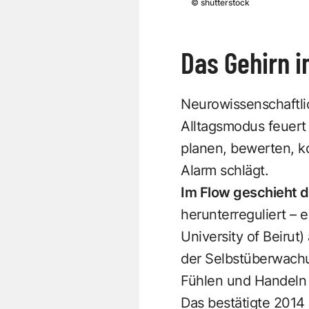
©
shutterstock
Das Gehirn i
Neurowissenschaftlic
Alltagsmodus feuert 
planen, bewerten, ko
Alarm schlägt.
Im Flow geschieht d
herunterreguliert –
University of Beirut
der Selbstüberwachun
Fühlen und Handeln 
Das bestätigte 201