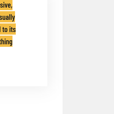
sive,
sually
to its
thing