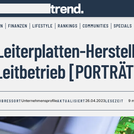
EN
FINANZEN
LIFESTYLE
RANKINGS
COMMUNITIES
SPECIALS
eiterplatten-Herstel
Leitbetrieb [PORTRÄT
Unternehmensprofile
26.04.2023
9 m
UBRESSORT
AKTUALISIERT
LESEZEIT