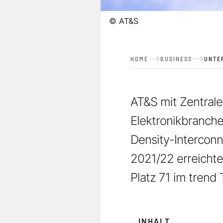
©
AT&S
HOME
BUSINESS
UNTE
AT&S mit Zentrale 
Elektronikbranche
Density-Interconn
2021/22 erreicht
Platz 71 im trend
INHALT