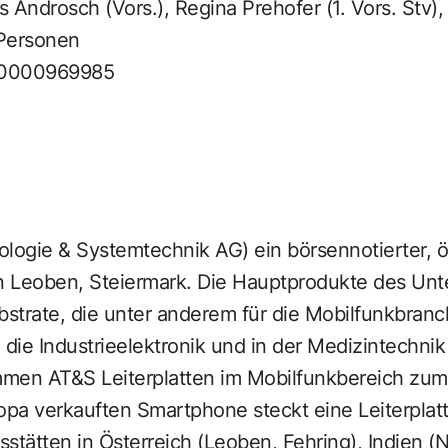
Androsch (Vors.), Regina Prehofer (1. Vors. Stv), 
 Personen
0000969985
logie & Systemtechnik AG) ein börsennotierter, ö
z in Leoben, Steiermark. Die Hauptprodukte des Un
bstrate, die unter anderem für die Mobilfunkbranc
 die Industrieelektronik und in der Medizintechni
men AT&S Leiterplatten im Mobilfunkbereich zum 
opa verkauften Smartphone steckt eine Leiterplat
stätten in Österreich (Leoben, Fehring), Indien (