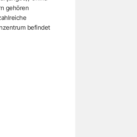
rn gehören
zahlreiche
gnzentrum befindet