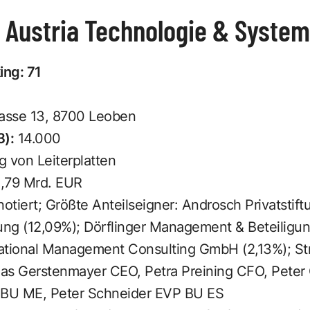
 Austria Technologie & System
ing: 71
asse 13, 8700 Leoben
3):
14.000
g von Leiterplatten
1,79 Mrd. EUR
tiert; Größte Anteilseigner: Androsch Privatstift
ftung (12,09%); Dörflinger Management & Beteilig
ational Management Consulting GmbH (2,13%); St
as Gerstenmayer CEO, Petra Preining CFO, Peter 
 BU ME, Peter Schneider EVP BU ES