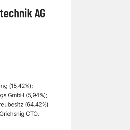
technik AG
ung (15,42%);
ungs GmbH (5,94%);
reubesitz (64,42%)
Griehsnig CTO,