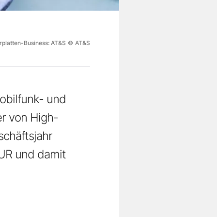
erplatten-Business: AT&S
©
AT&S
Mobilfunk- und
er von High-
schäftsjahr
EUR und damit