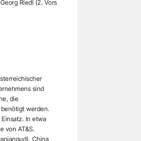
Georg Riedl (2. Vors
sterreichischer
ternehmens sind
he, die
k benötigt werden.
Einsatz. In etwa
te von AT&S.
Nanjangud), China