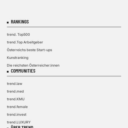
RANKINGS
trend. Top500
trend.Top Arbeitgeber
Österreichs beste Start-ups
Kunstranking
Die reichsten Österreicher:innen
COMMUNITIES
trend.law
trend.med
trend.KMU
trend.female
trend.invest
trend.LUXURY
ÜBER TREND.