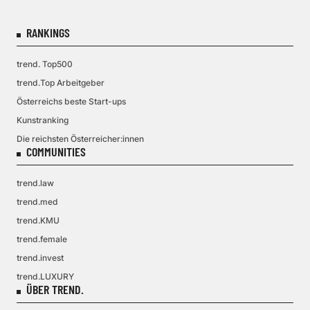
RANKINGS
trend. Top500
trend.Top Arbeitgeber
Österreichs beste Start-ups
Kunstranking
Die reichsten Österreicher:innen
COMMUNITIES
trend.law
trend.med
trend.KMU
trend.female
trend.invest
trend.LUXURY
ÜBER TREND.