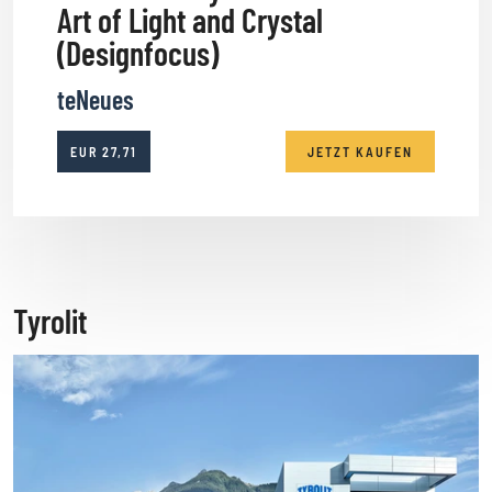
Art of Light and Crystal
(Designfocus)
teNeues
EUR
27,71
JETZT KAUFEN
Tyrolit