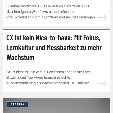
Susanne Mortimore, CEO LexisNexis Österreich & CEE
über intelligente Workflows als den nächsten
Produktivitätsschub für Kanzleien und Rechtsabteilungen
CX ist kein Nice-to-have: Mit Fokus,
CUSTOMER EXPERIENCE
Lernkultur und Messbarkeit zu mehr
Wachstum
CX ist nicht tot, sie wird nur oft falsch angepackt: Statt
Effizienz und Tool-Hype braucht es echte
Kundenzentrierung als Wachstumshebel. Dr. Christian
Rauscher zeigt drei Stellhebel, die wirken: klar...
WERBUNG