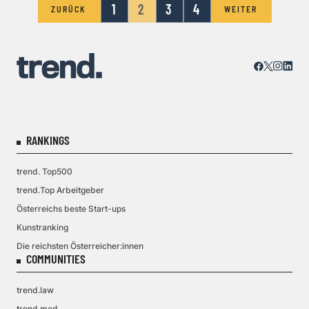
1
2
3
4
ZURÜCK
WEITER
RANKINGS
trend. Top500
trend.Top Arbeitgeber
Österreichs beste Start-ups
Kunstranking
Die reichsten Österreicher:innen
COMMUNITIES
trend.law
trend.med