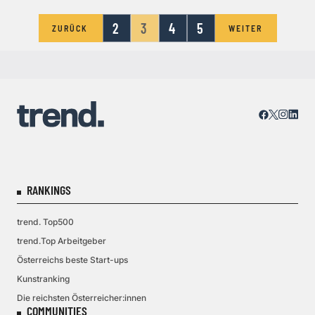
2
3
4
5
ZURÜCK
WEITER
RANKINGS
trend. Top500
trend.Top Arbeitgeber
Österreichs beste Start-ups
Kunstranking
Die reichsten Österreicher:innen
COMMUNITIES